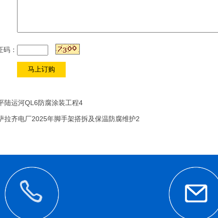
证码：
平陆运河QL6防腐涂装工程4
萨拉齐电厂2025年脚手架搭拆及保温防腐维护2