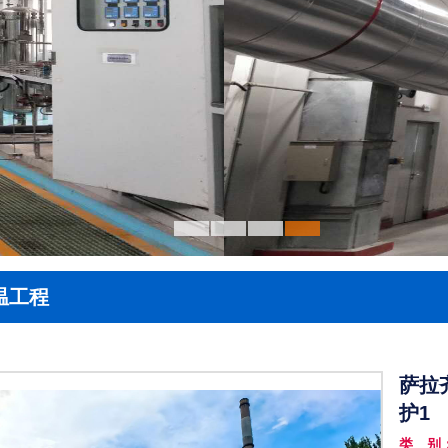
温工程
萨拉
护1
类 别