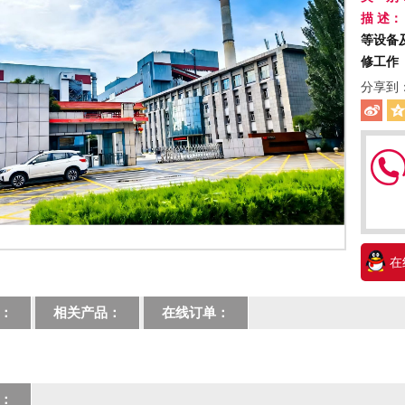
描 述：
等设备
修工作
分享到
在
：
相关产品：
在线订单：
：