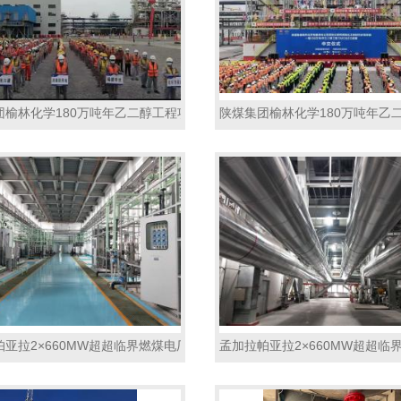
团榆林化学180万吨年乙二醇工程项目绝热工程1
陕煤集团榆林化学180万吨年乙
帕亚拉2×660MW超超临界燃煤电厂1#标段炉侧保温砌筑及防腐工程2
孟加拉帕亚拉2×660MW超超临