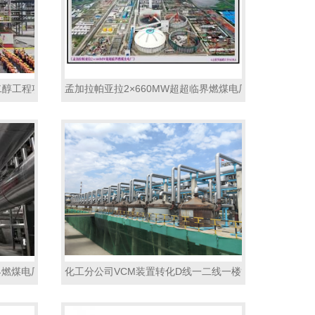
二醇工程项目绝热工程2
孟加拉帕亚拉2×660MW超超临界燃煤电厂1#标段炉侧保
界燃煤电厂1#标段炉侧保温砌筑及防腐工程3
化工分公司VCM装置转化D线一二线一楼管道防腐保温工