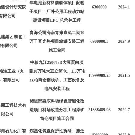
年电池新材料前驱体项目配套
勘测设计研究院
6300000
2024.1
子项目---厂外公用工程动力站
有限公司
建设项目EPC 总承包工程
青海公司海南青豫直流二期
10
电建集团湖北工
万千瓦光热项目箱罐安装工程
6900000.3
2024.9
程有限公司
施工合同
中粮九江
2500T/D大豆蛋白项
粮油工业（九
目10万吨大豆立筒仓、1.5万吨
18999989.25
2021.5
）有限公司
豆柏筒仓钢栈桥、工艺设备及
电气安装工程
储运部嘉东料场绿色智能化改
集团工程技术有
造项目料场改造分项工程原矿
21338489.98
2022.7
限公司
筒仓项目施工合同
港垚石油化工有
烷基化装置保护性拆除、搬迁