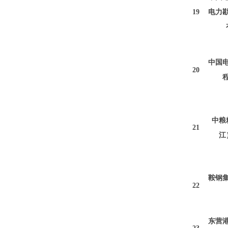
19
电力
中国
20
中粮
21
江
鞍钢
22
东营