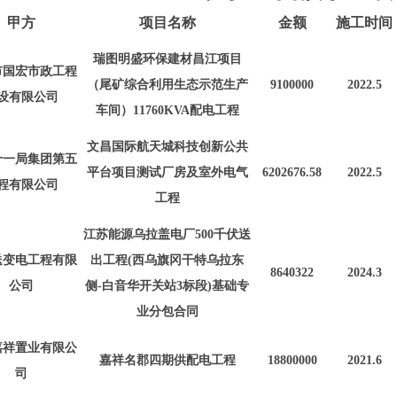
甲方
项目名称
金额
施工时间
瑞图明盛环保建材昌江项目
市国宏市政工程
（尾矿综合利用生态示范生产
9100000
2022.5
设有限公司
车间）
11760KVA配电工程
文昌国际航天城科技创新公共
十一局集团第五
平台项目测试厂房及室外电气
6202676.58
2022.5
程有限公司
工程
江苏能源乌拉盖电厂
500千伏送
送变电工程有限
出工程(西乌旗冈干特乌拉东
8640322
2024.3
公司
侧-白音华开关站3标段)基础专
业分包合同
嘉祥置业有限公
嘉祥名郡四期供配电工程
1880
0000
2021.6
司