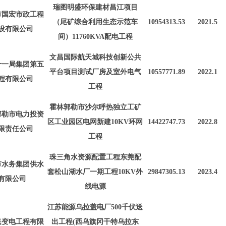
瑞图明盛环保建材昌江项目
市国宏市政工程
（尾矿综合利用生态示范车
10954313.53
2021.5
设有限公司
间）
11760KVA配电工程
文昌国际航天城科技创新公共
十一局集团第五
平台项目测试厂房及室外电气
10557771.89
2022.1
程有限公司
工程
霍林郭勒市沙尔呼热独立工矿
郭勒市电力投资
区工业园区电网新建
10KV环网
14422747.73
2022.8
限责任公司
工程
珠三角水资源配置工程东莞配
市水务集团供水
套松山湖水厂一期工程
10KV外
29847305.13
2023.4
有限公司
线电源
江苏能源乌拉盖电厂
500千伏送
送变电工程有限
出工程(西乌旗冈干特乌拉东