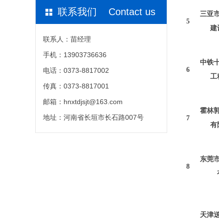
联系我们 Contact us
三亚
5
建
联系人：苗经理
手机：13903736636
中铁
6
电话：0373-8817002
工
传真：0373-8817001
邮箱：hnxtdjsjt@163.com
霍林
地址：河南省长垣市长石路007号
7
有
东莞
8
天津