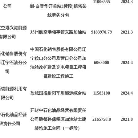
11006555
2024.3
公司
侧-白音华开关站3标段)组塔架
线劳务分包
航空港兴港能源
郑州航空港领事馆东路加油站
9183970.79
2021.3
有限公司
中国石化销售股份有限公司辽
石化销售股份有
宁鞍山分公司及营口分公司加
司辽宁石油分公
6063000
2024.4
油站改扩建及充电项目工程项
司
目建设工程施工
新锐能源利用有
盐城国投射阳车用能源综合站
11583100
2024.4
限公司
开封中石化油品经营有限责任
中石化油品经营
公司魏都路保税区加油站土建
2165758
.
8
2021.8
限责任公司
装饰施工合同（一标段）