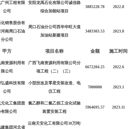
化广州工程有限
安阳龙禹石化有限公司诚信路
3885228
.
78
2022.8
公司
综合加能站项目
石化销售股份有
周口石油分公司西华华旺大道
司河南周口石油
3483303
.
53
2023.8
加油站新建项
目
分公司
甲方
项目名称
金额
施工时间
飞南资源利用有
广西飞南资源利用有限公司分
6672204.25
2022.6
限公司
项工程（二）（三）
碧弘盛科技有限
小型技改及零星安装改造、电
7000000
2023.1
公司
仪工程
北元化工集团股
氯乙醇和二氯乙烷工业化试验
5964695.57
2023.11
份有限公司
装置安装工程
云南天安化工有限公司
30万吨/
电建集团河北省